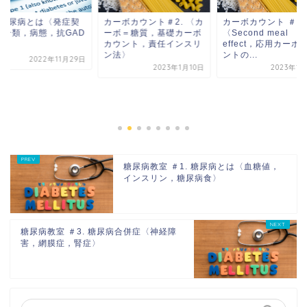
型糖尿病とは〈発症契
カーボカウント＃2. 〈カ
カーボカウント ＃4.
，分類，病態，抗GAD
ーボ＝糖質，基礎カーボ
〈Second meal
体〉
カウント，責任インスリ
effect，応用カーボ
ン法〉
ントの...
2022年11月29日
2023年1月10日
2023年1
糖尿病教室 ＃1. 糖尿病とは〈血糖値，
インスリン，糖尿病食〉
糖尿病教室 ＃3. 糖尿病合併症〈神経障
害，網膜症，腎症〉