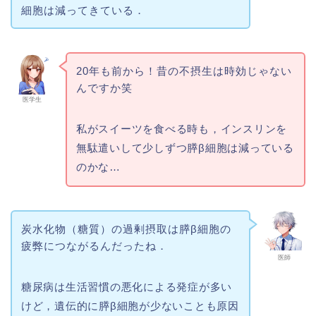
細胞は減ってきている．
20年も前から！昔の不摂生は時効じゃない
んですか笑
医学生
私がスイーツを食べる時も，インスリンを
無駄遣いして少しずつ膵β細胞は減っている
のかな…
炭水化物（糖質）の過剰摂取は膵β細胞の
疲弊につながるんだったね．
医師
糖尿病は生活習慣の悪化による発症が多い
けど，遺伝的に膵β細胞が少ないことも原因