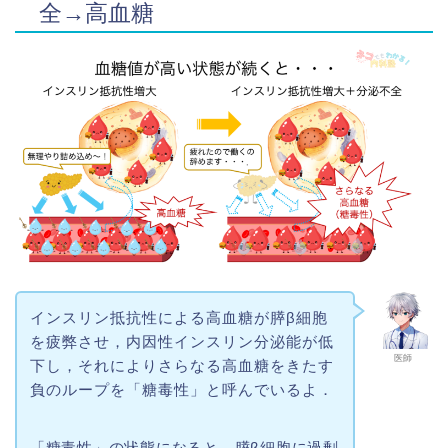
全→高血糖
インスリン抵抗性による高血糖が膵β細胞
を疲弊させ，内因性インスリン分泌能が低
医師
下し，それによりさらなる高血糖をきたす
負のループを「糖毒性」と呼んでいるよ．
「糖毒性」の状態になると，膵β細胞に過剰