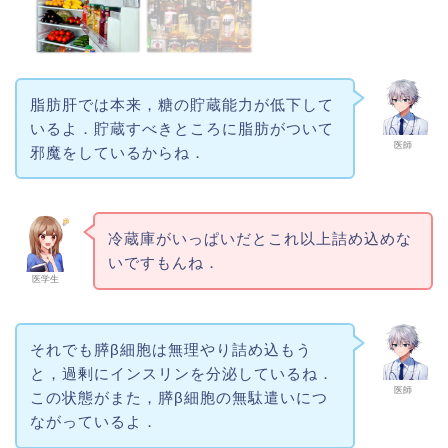
脂肪肝では本来，糖の貯蔵能力が低下して
いるよ．貯蔵すべきところに脂肪がついて
医師
邪魔をしているからね．
冷蔵庫がいっぱいだとこれ以上詰め込めな
いですもんね．
医学生
それでも膵β細胞は無理やり詰め込もう
と，過剰にインスリンを分泌しているね．
医師
この状態がまた，膵β細胞の無駄遣いにつ
ながっているよ．