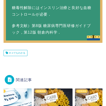
糖毒性解除にはインスリン治療と良好な血糖
コントロールが必要．
参考文献）第8版 糖尿病専門医研修ガイドブ
ック，第12版 朝倉内科学．
ネコでもわかる
関連記事
糖尿病
1型糖尿病
1型糖尿病