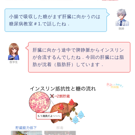
小腸で吸収した糖がまず肝臓に向かうのは
糖尿病教室＃1.で話したね．
医師
肝臓に向かう途中で脾静脈からインスリン
が合流するんでしたね．今回の肝臓には脂
医学生
肪が沈着（脂肪肝）しています．